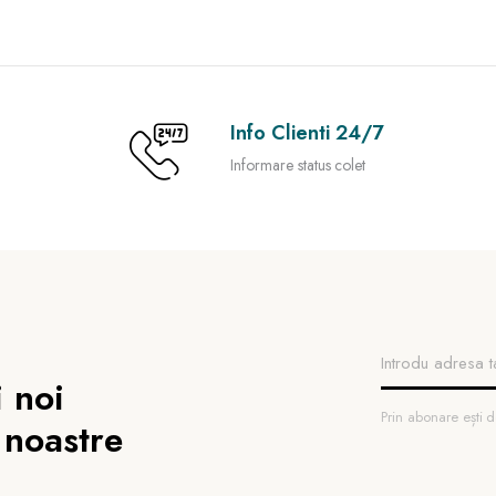
Info Clienti 24/7
Informare status colet
 noi
Prin abonare ești
 noastre