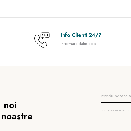
Info Clienti 24/7
Informare status colet
 noi
Prin abonare ești
 noastre