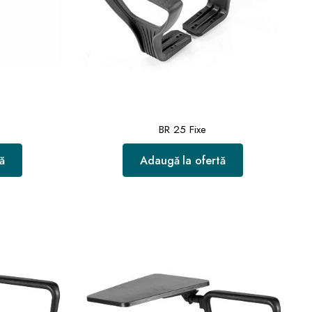
BR 25 Fixe
ă
Adaugă la ofertă