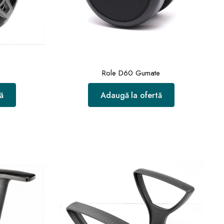
Role D60 Gumate
ă
Adaugă la ofertă