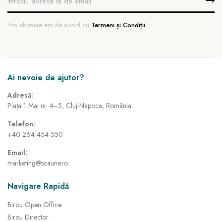
Prin abonare ești de acord cu
Termeni și Condiții
Ai nevoie de ajutor?
Adresă:
Piața 1 Mai nr. 4–5, Cluj-Napoca, România
Telefon:
+40 264 454 550
Email:
marketing@scaune.ro
Navigare Rapidă
Birou Open Office
Birou Director