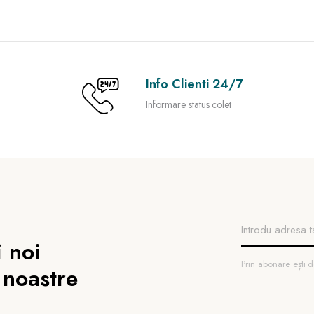
Info Clienti 24/7
Informare status colet
 noi
Prin abonare ești
 noastre