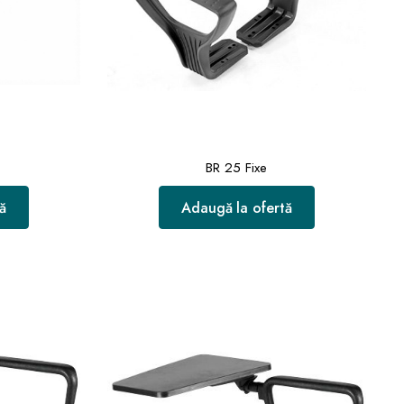
BR 25 Fixe
ă
Adaugă la ofertă