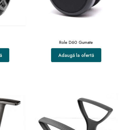
Role D60 Gumate
ă
Adaugă la ofertă