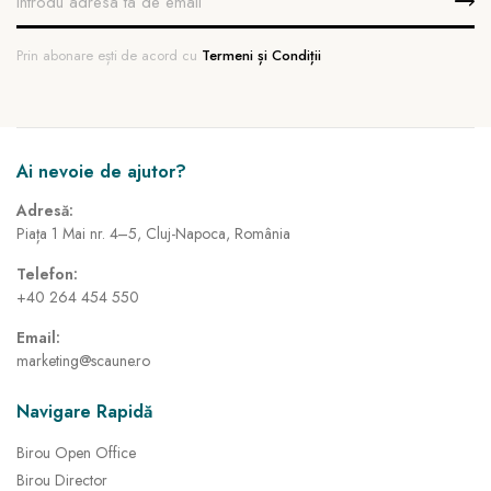
Prin abonare ești de acord cu
Termeni și Condiții
Ai nevoie de ajutor?
Adresă:
Piața 1 Mai nr. 4–5, Cluj-Napoca, România
Telefon:
+40 264 454 550
Email:
marketing@scaune.ro
Navigare Rapidă
Birou Open Office
Birou Director