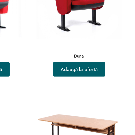
Duna
ă
Adaugă la ofertă