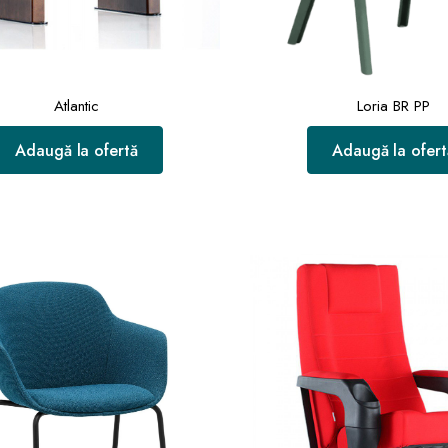
Atlantic
Loria BR PP
Adaugă la ofertă
Adaugă la ofert