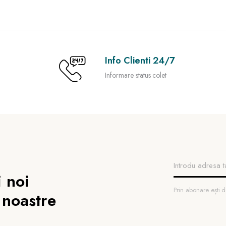
Info Clienti 24/7
Informare status colet
 noi
Prin abonare ești
 noastre