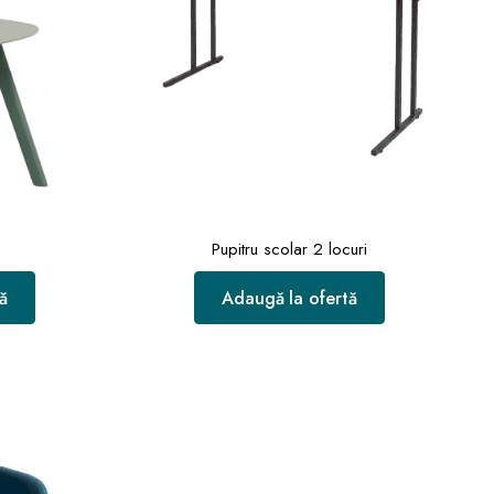
Pupitru scolar 2 locuri
ă
Adaugă la ofertă