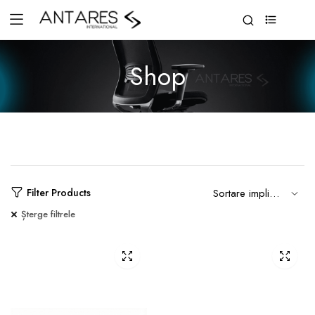
0
Shop
Filter Products
Șterge filtrele