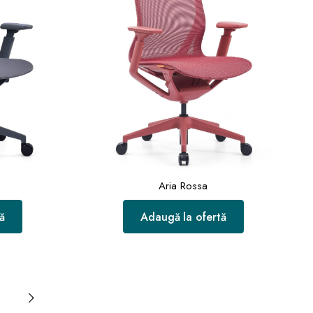
Aria Rossa
ă
Adaugă la ofertă