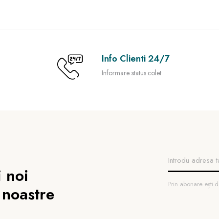
Info Clienti 24/7
Informare status colet
 noi
Prin abonare ești
 noastre