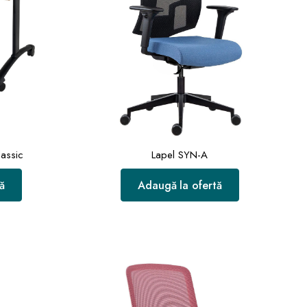
assic
Lapel SYN-A
ă
Adaugă la ofertă