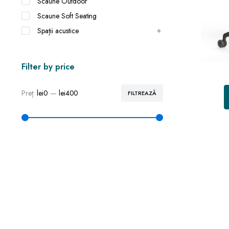
Scaune Outdoor
Scaune Soft Seating
Spații acustice
Filter by price
Preț:
lei0
—
lei400
FILTREAZĂ