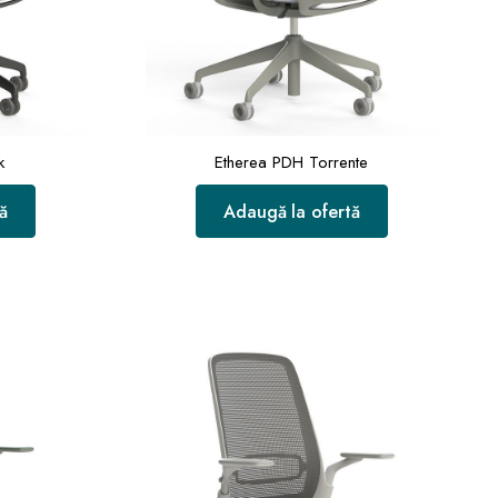
k
Etherea PDH Torrente
ă
Adaugă la ofertă