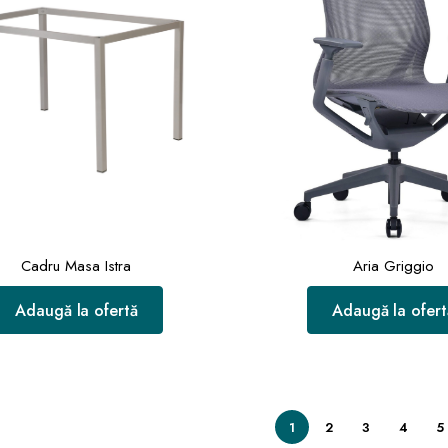
Cadru Masa Istra
Aria Griggio
Adaugă la ofertă
Adaugă la ofert
1
2
3
4
5