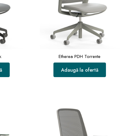
k
Etherea PDH Torrente
ă
Adaugă la ofertă