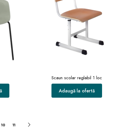
Scaun scolar reglabil 1 loc
ă
Adaugă la ofertă
10
11