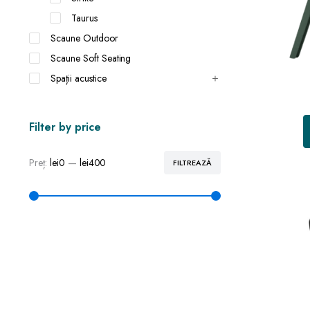
Taurus
Scaune Outdoor
Scaune Soft Seating
Spații acustice
Filter by price
Preț:
lei0
—
lei400
FILTREAZĂ