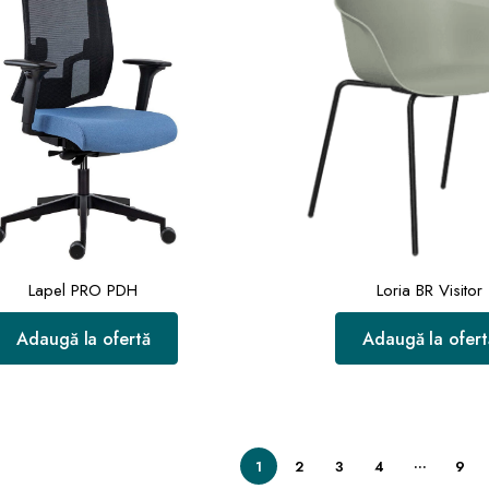
Lapel PRO PDH
Loria BR Visitor
Adaugă la ofertă
Adaugă la ofert
…
1
2
3
4
9