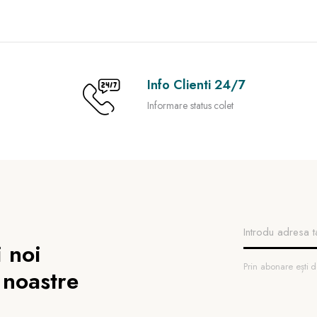
Info Clienti 24/7
Informare status colet
 noi
Prin abonare ești
 noastre