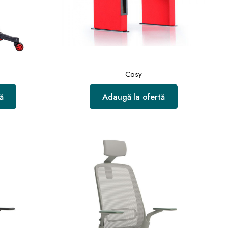
Cosy
ă
Adaugă la ofertă